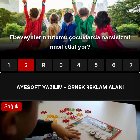
1
2
R
3
4
5
6
7
8
AYESOFT YAZILIM - ÖRNEK REKLAM ALANI
Sağlık