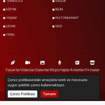
TEKNOLOJİ
SAĞLIK
EĞİTİM
BİLİM
YAŞAM
KÜLTÜR&SANAT
ÇEVRE
GEZİ
YEREL
Yazarlar
Videolar
Galeriler
Röportajlar
Anketler
Firmalar
Çerez politikasındaki amaçlarla sınırlı ve mevzuata
İlanlar
Resmi İlanlar
Sitemap
uygun şekilde çerez kullanmaktayız.
Çerez Politikası
Tamam
Haber Sitesi © 2016 - 2024. Tüm Hakları Saklıdır.