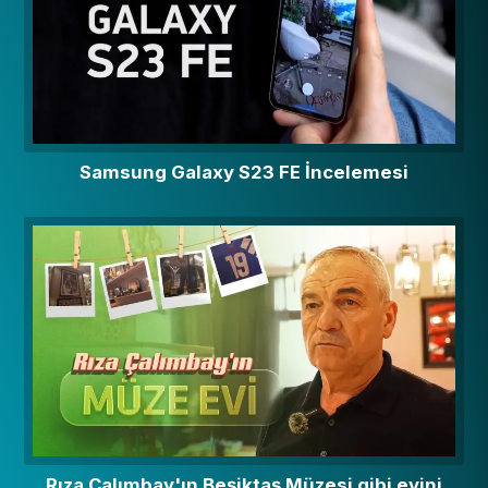
Samsung Galaxy S23 FE İncelemesi
Rıza Çalımbay'ın Beşiktaş Müzesi gibi evini