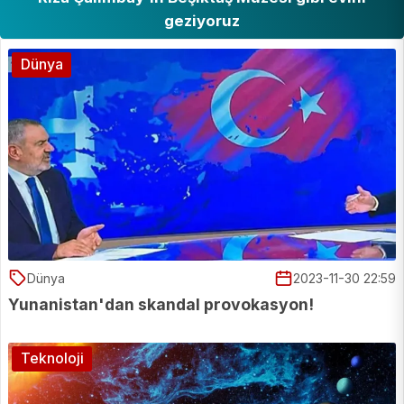
geziyoruz
Dünya
Dünya
2023-11-30 22:59
Yunanistan'dan skandal provokasyon!
Teknoloji