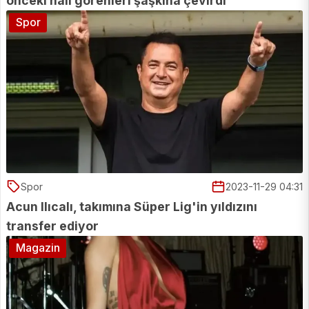
önceki hali görenleri şaşkına çevirdi
Spor
Spor
2023-11-29 04:31
Acun Ilıcalı, takımına Süper Lig'in yıldızını
transfer ediyor
Magazin