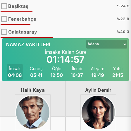
Beşiktaş
%24.5
Fenerbahçe
%22.9
Galatasaray
%40.3
NAMAZ VAKİTLERİ
İmsaka Kalan Süre
01:14:55
İmsak
Güneş
Öğle
İkindi
Akşam
Yatsı
04:08
05:41
12:50
16:37
19:49
21:15
Halit Kaya
Aylin Demir