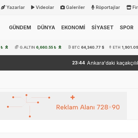
Yazarlar
Videolar
Galeriler
Röportajlar
Fi
GÜNDEM
DÜNYA
EKONOMİ
SİYASET
SPOR
 ₺
G.ALTIN
6,660.55 ₺
BTC
64,340.77 $
ETH
1,901.09
Ankara'daki kaçakçılık oper
23:44