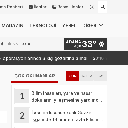
rma Rehberi
İlanlar
Resmi İlanlar
MAGAZİN
TEKNOLOJİ
YEREL
DİĞER
33°
ADANA
 $
BİST
0.00
Açık
asyonlarında 3 kişi gözaltına alındı
9 ilde "Kahram
23:16
ÇOK OKUNANLAR
GÜN
HAFTA
AY
Bilim insanları, yara ve hasarlı
dokuların iyileşmesine yardımcı
olabilecek canlı minik robot üretti
İsrail ordusunun kanlı Gazze
işgalinde 13 binden fazla Filistinli
yaşamını yitirdi