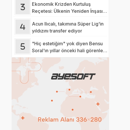
Ekonomik Krizden Kurtuluş
Reçetesi: Ülkenin Yeniden İnşası
İçin 10 Adım
Acun Ilıcalı, takımına Süper Lig'in
yıldızını transfer ediyor
"Hiç estetiğim" yok diyen Bensu
Soral'ın yıllar önceki hali görenleri
şaşkına çevirdi