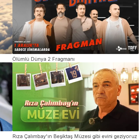
Ölümlü Dünya 2 Fragmanı
Rıza Çalımbay'ın Beşiktaş Müzesi gibi evini geziyoruz