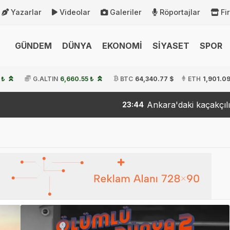
Yazarlar
Videolar
Galeriler
Röportajlar
Fi
GÜNDEM
DÜNYA
EKONOMİ
SİYASET
SPOR
 ₺
G.ALTIN
6,660.55 ₺
BTC
64,340.77 $
ETH
1,901.09
Ankara'daki kaçakçılık operasy
23:44