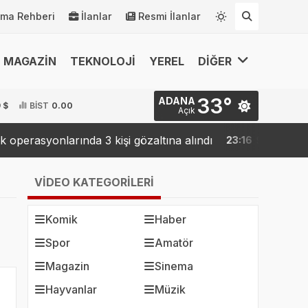
rma Rehberi
İlanlar
Resmi İlanlar
MAGAZİN
TEKNOLOJİ
YEREL
DİĞER
33°
ADANA
 $
BİST
0.00
Açık
onlarında 3 kişi gözaltına alındı
9 ilde "Kahramanl
23:16
VİDEO KATEGORİLERİ
Komik
Haber
Spor
Amatör
Magazin
Sinema
Hayvanlar
Müzik