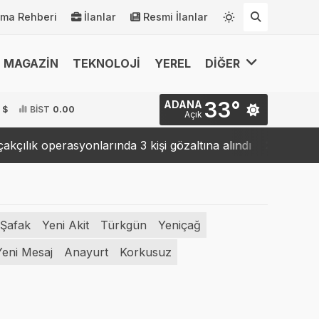
rma Rehberi
İlanlar
Resmi İlanlar
MAGAZİN
TEKNOLOJİ
YEREL
DİĞER
33°
ADANA
 $
BİST
0.00
Açık
ık operasyonlarında 3 kişi gözaltına alındı
9 ilde "
23:16
 Şafak
Yeni Akit
Türkgün
Yeniçağ
Yeni Mesaj
Anayurt
Korkusuz