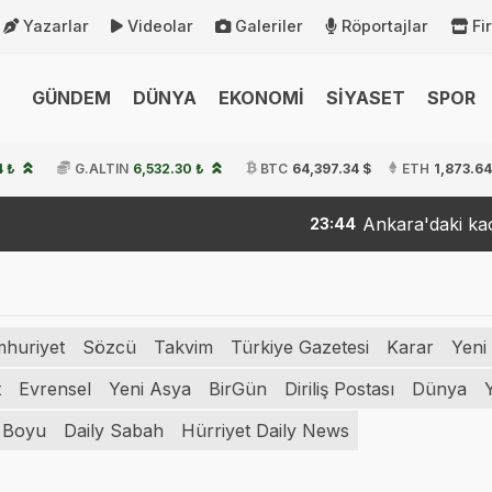
Yazarlar
Videolar
Galeriler
Röportajlar
Fi
GÜNDEM
DÜNYA
EKONOMİ
SİYASET
SPOR
4 ₺
G.ALTIN
6,532.30 ₺
BTC
64,397.34 $
ETH
1,873.64
Ankara'daki kaçakçıl
23:44
huriyet
Sözcü
Takvim
Türkiye Gazetesi
Karar
Yeni
t
Evrensel
Yeni Asya
BirGün
Diriliş Postası
Dünya
 Boyu
Daily Sabah
Hürriyet Daily News