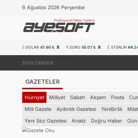
6 Ağustos 2026 Perşembe
DOLAR
47.60 ₺
EURO
55.07 ₺
STERLIN
64.2
SON DAKİKA
GAZETELER
Hürriyet
Milliyet
Sabah
Akşam
Posta
Cum
Milli Gazete
Aydınlık Gazetesi
YeniBirlik
Mila
Yeni Söz Gazetesi
Analiz
Doğru Haber
Gün