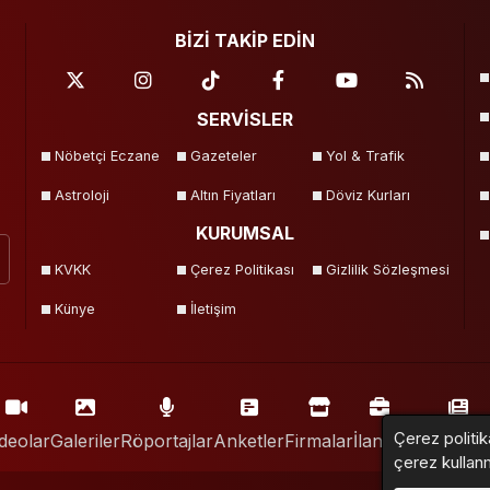
BİZİ TAKİP EDİN
SERVİSLER
Nöbetçi Eczane
Gazeteler
Yol & Trafik
Astroloji
Altın Fiyatları
Döviz Kurları
KURUMSAL
KVKK
Çerez Politikası
Gizlilik Sözleşmesi
Künye
İletişim
Çerez politik
deolar
Galeriler
Röportajlar
Anketler
Firmalar
İlanlar
Resmi İlan
çerez kullan