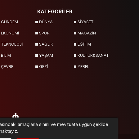
KATEGORİLER
GÜNDEM
DÜNYA
SİYASET
EKONOMİ
SPOR
MAGAZİN
TEKNOLOJİ
SAĞLIK
EĞİTİM
BİLİM
YAŞAM
KÜLTÜR&SANAT
ÇEVRE
GEZİ
YEREL
asındaki amaçlarla sınırlı ve mevzuata uygun şekilde
lar
Sitemap
maktayız.