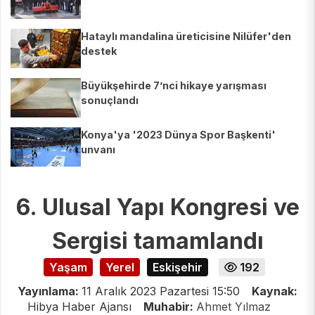
Hataylı mandalina üreticisine Nilüfer'den
destek
Büyükşehirde 7’nci hikaye yarışması
sonuçlandı
Konya'ya '2023 Dünya Spor Başkenti'
unvanı
6. Ulusal Yapı Kongresi ve
Sergisi tamamlandı
Yaşam
Yerel
Eskişehir
192
Yayınlama:
11 Aralık 2023 Pazartesi 15:50
Kaynak:
Hibya Haber Ajansı
Muhabir:
Ahmet Yılmaz