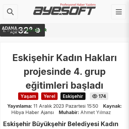
32°
ADANA
STERLIN
64.48 ₺
Açık
Eskişehir Kadın Hakları
projesinde 4. grup
eğitimleri başladı
Yaşam
Yerel
Eskişehir
174
Yayınlama:
11 Aralık 2023 Pazartesi 15:50
Kaynak:
Hibya Haber Ajansı
Muhabir:
Ahmet Yılmaz
Eskişehir Büyükşehir Belediyesi Kadın