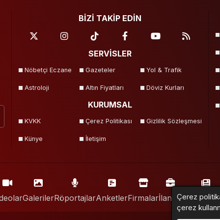
BİZİ TAKİP EDİN
SERVİSLER
Nöbetçi Eczane
Gazeteler
Yol & Trafik
Astroloji
Altın Fiyatları
Döviz Kurları
KURUMSAL
KVKK
Çerez Politikası
Gizlilik Sözleşmesi
Künye
İletişim
Çerez politik
deolar
Galeriler
Röportajlar
Anketler
Firmalar
İlanlar
Resmi İlan
çerez kullan