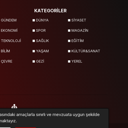
KATEGORİLER
GÜNDEM
DÜNYA
SİYASET
EKONOMİ
SPOR
MAGAZİN
TEKNOLOJİ
SAĞLIK
EĞİTİM
BİLİM
YAŞAM
KÜLTÜR&SANAT
ÇEVRE
GEZİ
YEREL
asındaki amaçlarla sınırlı ve mevzuata uygun şekilde
lar
Sitemap
maktayız.