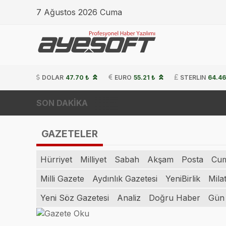
7 Ağustos 2026 Cuma
DOLAR
47.70 ₺
EURO
55.21 ₺
STERLIN
64.46
SON DAKİKA
GAZETELER
Hürriyet
Milliyet
Sabah
Akşam
Posta
Cum
Milli Gazete
Aydınlık Gazetesi
YeniBirlik
Mila
Yeni Söz Gazetesi
Analiz
Doğru Haber
Gün