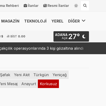
rma Rehberi
İlanlar
Resmi İlanlar
MAGAZİN
TEKNOLOJİ
YEREL
DİĞER
27°
ADANA
 $
BİST
0.00
Açık
ık operasyonlarında 3 kişi gözaltına alındı
9 ilde "
23:16
 Şafak
Yeni Akit
Türkgün
Yeniçağ
Yeni Mesaj
Anayurt
Korkusuz