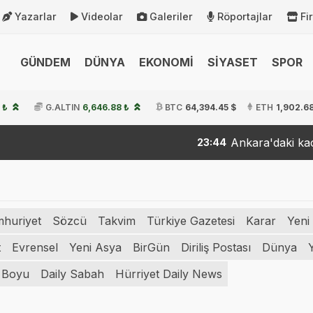
Yazarlar
Videolar
Galeriler
Röportajlar
Fi
GÜNDEM
DÜNYA
EKONOMİ
SİYASET
SPOR
 ₺
G.ALTIN
6,646.88 ₺
BTC
64,394.45 $
ETH
1,902.68
Ankara'daki kaçakçıl
23:44
huriyet
Sözcü
Takvim
Türkiye Gazetesi
Karar
Yeni
t
Evrensel
Yeni Asya
BirGün
Diriliş Postası
Dünya
 Boyu
Daily Sabah
Hürriyet Daily News