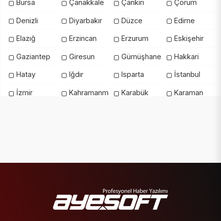
Bursa
Çanakkale
Çankırı
Çorum
Denizli
Diyarbakır
Düzce
Edirne
Elazığ
Erzincan
Erzurum
Eskişehir
Gaziantep
Giresun
Gümüşhane
Hakkari
Hatay
Iğdır
Isparta
İstanbul
İzmir
Kahramanmaraş
Karabük
Karaman
Kars
Kastamonu
Kayseri
Kilis
Kırıkkale
Kırklareli
Kırşehir
Kocaeli
Konya
Kütahya
Malatya
Manisa
Mardin
Mersin
Muğla
Muş
Nevşehir
Niğde
Ordu
Osmaniye
Rize
Sakarya
Samsun
Şanlıurfa
Siirt
Sinop
Şırnak
Sivas