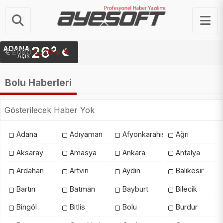
26°
ADANA
EURO
55.07 ₺
Açık
Bolu Haberleri
Gösterilecek Haber Yok
Adana
Adıyaman
Afyonkarahisar
Ağrı
Aksaray
Amasya
Ankara
Antalya
Ardahan
Artvin
Aydın
Balıkesir
Bartın
Batman
Bayburt
Bilecik
Bingöl
Bitlis
Bolu
Burdur