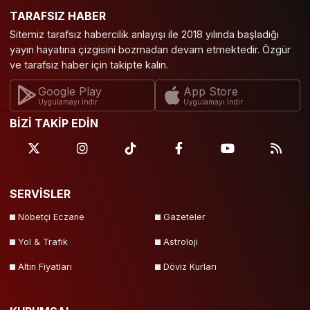
TARAFSIZ HABER
Tekirdağ
Tokat
Trabzon
Tunceli
Sitemiz tarafsız habercilik anlayışı ile 2018 yılında başladığı
Uşak
Van
Yalova
Yozgat
yayın hayatına çizgisini bozmadan devam etmektedir. Özgür
ve tarafsız haber için takipte kalın.
Zonguldak
Google Play
App Store
Uygulamayı İndir
Uygulamayı İndir
BİZİ TAKİP EDİN
SERVİSLER
Nöbetçi Eczane
Gazeteler
Yol & Trafik
Astroloji
Altın Fiyatları
Döviz Kurları