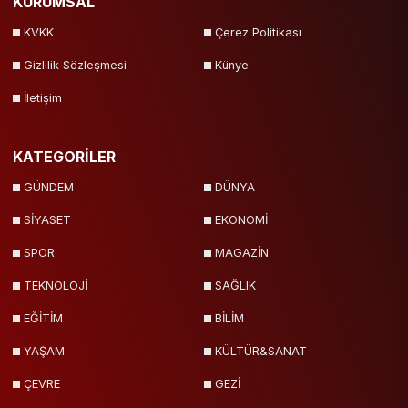
KURUMSAL
KVKK
Çerez Politikası
Gizlilik Sözleşmesi
Künye
İletişim
KATEGORİLER
GÜNDEM
DÜNYA
SİYASET
EKONOMİ
SPOR
MAGAZİN
TEKNOLOJİ
SAĞLIK
EĞİTİM
BİLİM
YAŞAM
KÜLTÜR&SANAT
ÇEVRE
GEZİ