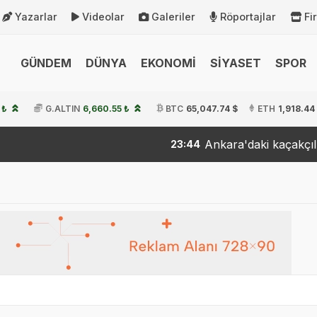
Yazarlar
Videolar
Galeriler
Röportajlar
Fi
GÜNDEM
DÜNYA
EKONOMİ
SİYASET
SPOR
 ₺
G.ALTIN
6,660.55 ₺
BTC
65,047.74 $
ETH
1,918.44
Ankara'daki kaçakçılık ope
23:44