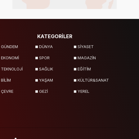
Malatya
Manisa
Mardin
Mersin
Muğla
Muş
Nevşehir
Niğde
Ordu
KATEGORİLER
Osmaniye
Rize
Sakarya
GÜNDEM
DÜNYA
SİYASET
Samsun
Şanlıurfa
Siirt
EKONOMİ
SPOR
MAGAZİN
Sinop
Şırnak
Sivas
TEKNOLOJİ
SAĞLIK
EĞİTİM
Tekirdağ
Tokat
Trabzon
BİLİM
YAŞAM
KÜLTÜR&SANAT
Tunceli
Uşak
Van
ÇEVRE
GEZİ
YEREL
Yalova
Yozgat
Zonguldak