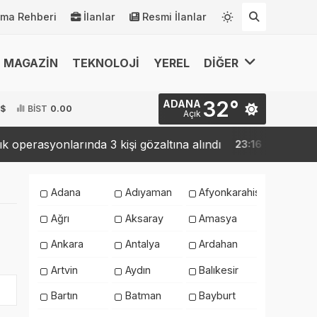
rma Rehberi
İlanlar
Resmi İlanlar
MAGAZİN
TEKNOLOJİ
YEREL
DİĞER
32°
ADANA
 $
BİST
0.00
Açık
rasyonlarında 3 kişi gözaltına alındı
9 ilde "Kahra
23:16
Adana
Adıyaman
Afyonkarahisar
Ağrı
Aksaray
Amasya
Ankara
Antalya
Ardahan
Artvin
Aydın
Balıkesir
Bartın
Batman
Bayburt