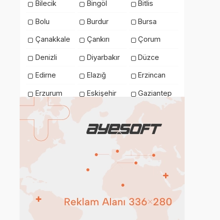
Bilecik
Bingöl
Bitlis
Bolu
Burdur
Bursa
Çanakkale
Çankırı
Çorum
Denizli
Diyarbakır
Düzce
Edirne
Elazığ
Erzincan
Erzurum
Eskişehir
Gaziantep
Giresun
Gümüşhane
Hakkari
Hatay
Iğdır
Isparta
İstanbul
İzmir
Kahramanmaraş
Karabük
Karaman
Kars
Kastamonu
Kayseri
Kilis
Kırıkkale
Kırklareli
Kırşehir
Kocaeli
Konya
Kütahya